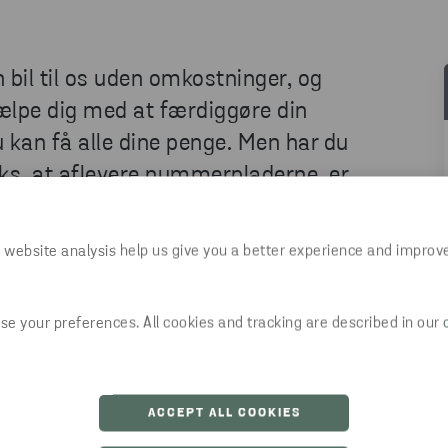
 bil til os uden omkostninger, og
ælpe dig med at færdiggøre din
u kan få alle dine penge. Men har du
.eks. at aflevere nummerpladerne, er
t administrationsgebyr for dette
 website analysis help us give you a better experience and improv
 kan du få den afhentet. Dette vil medføre en
e your preferences. All cookies and tracking are described in our
n. Hvis dit køretøj mangler motoren, gearkassen
en berettiget til at kræve en godtgørelse på kr.
vis 100,00 (katalysator).
ACCEPT ALL COOKIES
se på din konto, men du kan blive krævet