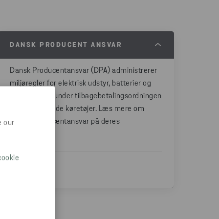
DANSK PRODUCENT ANSVAR
Dansk Producentansvar (DPA) administrerer
miljøregler for elektrisk udstyr, batterier og
køretøjer, herunder tilbagebetalingsordningen
for udrangerede køretøjer. Læs mere om
Dansk Producentansvar på deres
e our
hjemmeside:
cookie
TIL DPA