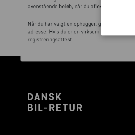
ovenstående beløb, når du afleverer din bil.
Når du har valgt en ophugger, gå til borger.d
adresse. Hvis du er en virksomhed, gå til virk.
registreringsattest.