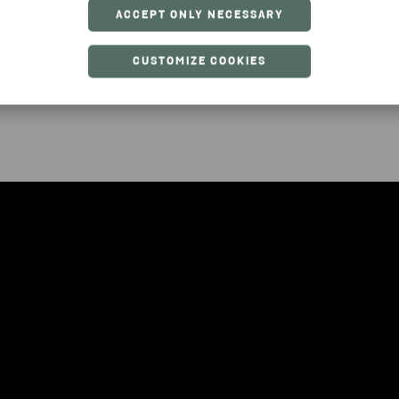
ACCEPT ONLY NECESSARY
CUSTOMIZE COOKIES
k og udfyld en skrotningsattest med ophuggerens
dk. Du skal bruge MitID og bilens